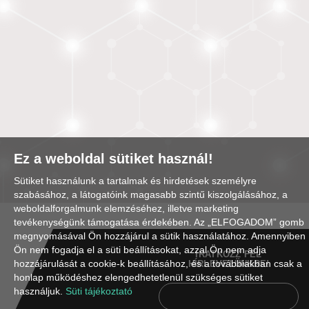
Ez a weboldal sütiket használ!
Sütiket használunk a tartalmak és hirdetések személyre
szabásához, a látogatóink magasabb szintű kiszolgálásához, a
weboldalforgalmunk elemzéséhez, illetve marketing
tevékenységünk támogatása érdekében. Az „ELFOGADOM” gomb
megnyomásával Ön hozzájárul a sütik használatához. Amennyiben
Ön nem fogadja el a süti beállításokat, azzal Ön nem adja
IRATKOZZ FEL
hozzájárulását a cookie-k beállításához, és a továbbiakban csak a
HÍRLEVELÜNKRE!
honlap működéshez elengedhetetlenül szükséges sütiket
használjuk.
Süti tájékoztató