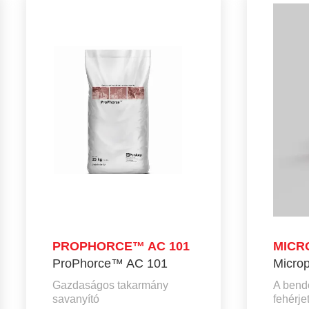
PROPHORCE™ AC 101
MICR
ProPhorce™ AC 101
Micro
Gazdaságos takarmány
A bendő
savanyító
fehérje