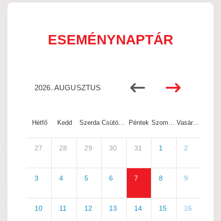
ESEMÉNYNAPTÁR
2026. AUGUSZTUS
Hétfő
Kedd
Szerda
Csütörtök
Péntek
Szombat
Vasárnap
27
28
29
30
31
1
2
3
4
5
6
7
8
9
10
11
12
13
14
15
16