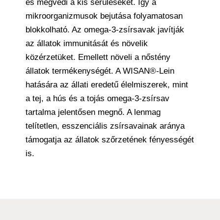
és megvédi a kis sérüléseket. Így a
mikroorganizmusok bejutása folyamatosan
blokkolható. Az omega-3-zsírsavak javítják
az állatok immunitását és növelik
közérzetüket. Emellett növeli a nőstény
állatok termékenységét. A WISAN®-Lein
hatására az állati eredetű élelmiszerek, mint
a tej, a hús és a tojás omega-3-zsírsav
tartalma jelentősen megnő. A lenmag
telítetlen, esszenciális zsírsavainak aránya
támogatja az állatok szőrzetének fényességét
is.