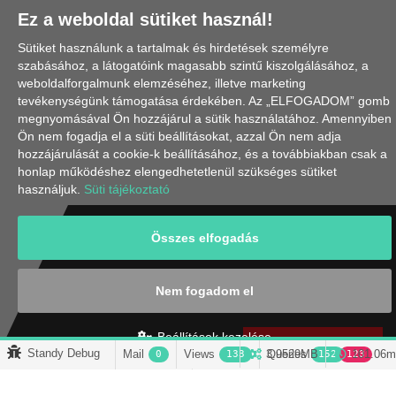
Ez a weboldal sütiket használ!
Sütiket használunk a tartalmak és hirdetések személyre
szabásához, a látogatóink magasabb szintű kiszolgálásához, a
weboldalforgalmunk elemzéséhez, illetve marketing
tevékenységünk támogatása érdekében. Az „ELFOGADOM” gomb
megnyomásával Ön hozzájárul a sütik használatához. Amennyiben
Ön nem fogadja el a süti beállításokat, azzal Ön nem adja
hozzájárulását a cookie-k beállításához, és a továbbiakban csak a
honlap működéshez elengedhetetlenül szükséges sütiket
használjuk.
Süti tájékoztató
Összes elfogadás
IRATKOZZ FEL
HÍRLEVELÜNKRE!
Nem fogadom el
Beállítások kezelése
Feliratkozom
Standy Debug
Mail
Views
3.9529
Queries
MB
101.06m
0
133
152
123
Models
Session
4