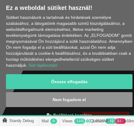
Ez a weboldal sütiket használ!
Sütiket használunk a tartalmak és hirdetések személyre
szabásához, a látogatóink magasabb szintű kiszolgálásához, a
weboldalforgalmunk elemzéséhez, illetve marketing
tevékenységünk támogatása érdekében. Az „ELFOGADOM” gomb
megnyomásával Ön hozzájárul a sütik használatához. Amennyiben
Ön nem fogadja el a süti beállításokat, azzal Ön nem adja
hozzájárulását a cookie-k beállításához, és a továbbiakban csak a
honlap működéshez elengedhetetlenül szükséges sütiket
használjuk.
Süti tájékoztató
Összes elfogadás
IRATKOZZ FEL
HÍRLEVELÜNKRE!
Nem fogadom el
Beállítások kezelése
Feliratkozom
Standy Debug
Mail
Views
Queries
3.9523
MB
81.68m
0
133
152
123
Models
Session
4