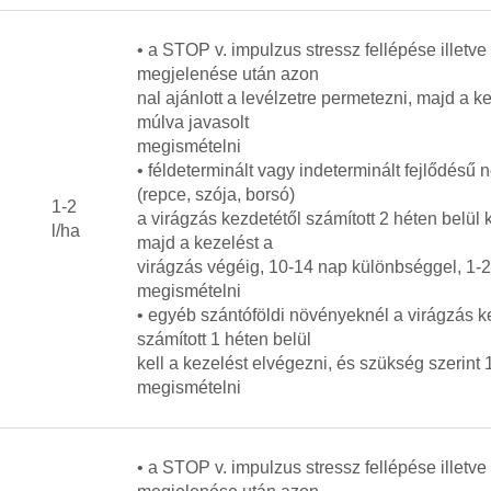
• a STOP v. impulzus stressz fellépése illetve
megjelenése után azon
nal ajánlott a levélzetre permetezni, majd a k
múlva javasolt
megismételni
• féldeterminált vagy indeterminált fejlődésű
(repce, szója, borsó)
1-2
a virágzás kezdetétől számított 2 héten belül ke
l/ha
majd a kezelést a
virágzás végéig, 10-14 nap különbséggel, 1-
megismételni
• egyéb szántóföldi növényeknél a virágzás k
számított 1 héten belül
kell a kezelést elvégezni, és szükség szerint
megismételni
• a STOP v. impulzus stressz fellépése illetve