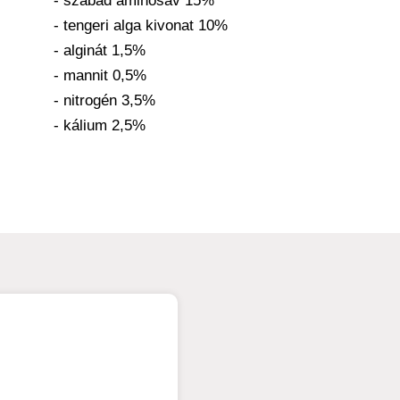
- szabad aminosav 15%
- tengeri alga kivonat 10%
- alginát 1,5%
- mannit 0,5%
- nitrogén 3,5%
- kálium 2,5%