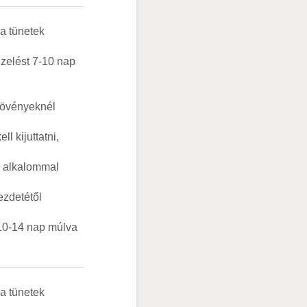
 a tünetek
ezelést 7-10 nap
 növényeknél
ll kijuttatni,
2 alkalommal
ezdetétől
 10-14 nap múlva
 a tünetek