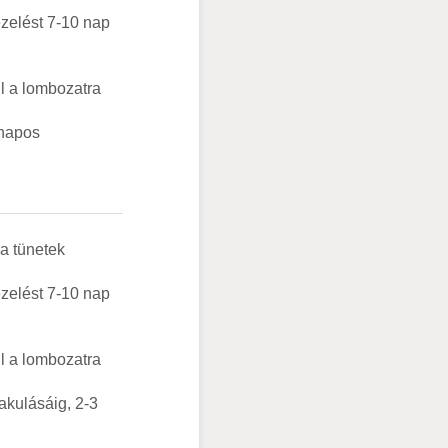
ezelést 7-10 nap
ll a lombozatra
 napos
 a tünetek
ezelést 7-10 nap
ll a lombozatra
akulásáig, 2-3