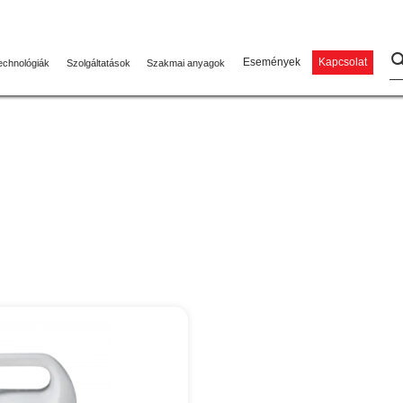
Események
Kapcsolat
echnológiák
Szolgáltatások
Szakmai anyagok