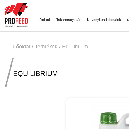
Rólunk
Takarmányozás
Növénykondicionálók
T
Főoldal
Termékek
Equilibrium
EQUILIBRIUM