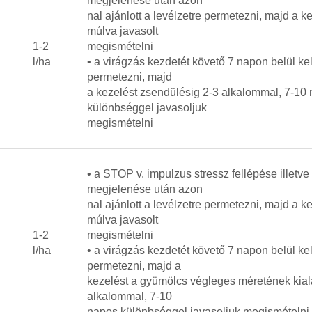
megjelenése után azon
nal ajánlott a levélzetre permetezni, majd a k
múlva javasolt
1-2
megismételni
l/ha
• a virágzás kezdetét követő 7 napon belül ke
permetezni, majd
a kezelést zsendülésig 2-3 alkalommal, 7-10
különbséggel javasoljuk
megismételni
• a STOP v. impulzus stressz fellépése illetve
megjelenése után azon
nal ajánlott a levélzetre permetezni, majd a k
múlva javasolt
1-2
megismételni
l/ha
• a virágzás kezdetét követő 7 napon belül ke
permetezni, majd a
kezelést a gyümölcs végleges méretének kial
alkalommal, 7-10
napos különbséggel javasoljuk megismételni