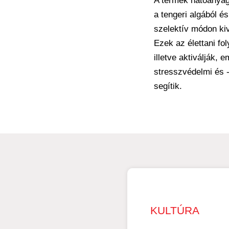
A termék hatóanyag
a tengeri algából és
szelektív módon kiv
Ezek az élettani fo
illetve aktiválják, e
stresszvédelmi és 
segítik.
KULTÚRA