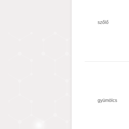
szőlő
gyümölcs