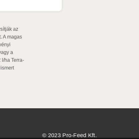
sítják az
at. A magas
vényi
vagy a
l/ha Terra-
lismert
© 2023 Pro-Feed Kft.