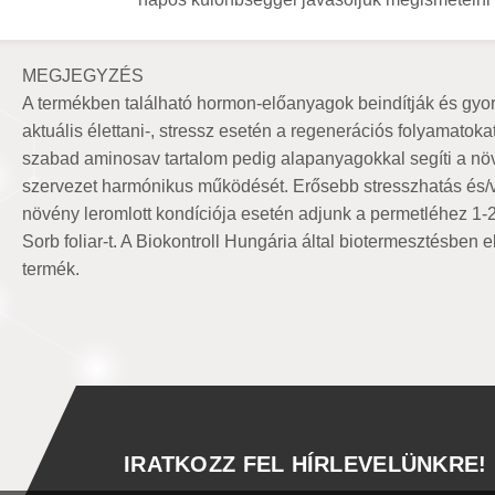
MEGJEGYZÉS
A termékben található hormon-előanyagok beindítják és gyor
aktuális élettani-, stressz esetén a regenerációs folyamatok
szabad aminosav tartalom pedig alapanyagokkal segíti a nö
szervezet harmónikus működését. Erősebb stresszhatás és/
növény leromlott kondíciója esetén adjunk a permetléhez 1-2 
Sorb foliar-t. A Biokontroll Hungária által biotermesztésben e
termék.
IRATKOZZ FEL HÍRLEVELÜNKRE!