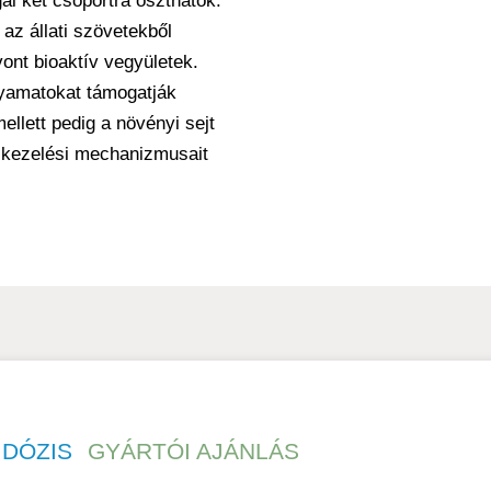
ai két csoportra oszthatók:
 az állati szövetekből
ont bioaktív vegyületek.
lyamatokat támogatják
mellett pedig a növényi sejt
-kezelési mechanizmusait
DÓZIS
GYÁRTÓI AJÁNLÁS