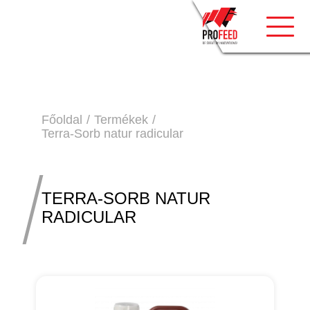
Toggle
Főoldal
Termékek
Terra-Sorb natur radicular
TERRA-SORB NATUR
RADICULAR