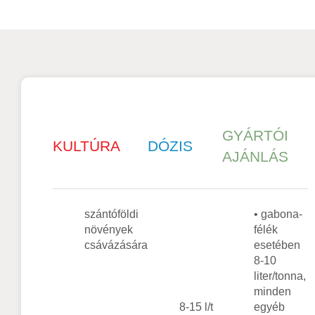
GYÁRTÓI
KULTÚRA
DÓZIS
AJÁNLÁS
szántóföldi
• gabona-
növények
félék
csávázására
esetében
8-10
liter/tonna,
minden
8-15 l/t
egyéb