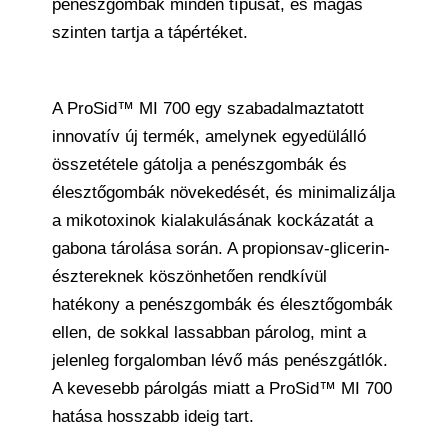
penészgombák minden típusát, és magas
szinten tartja a tápértéket.
A ProSid™ MI 700 egy szabadalmaztatott
innovatív új termék, amelynek egyedülálló
összetétele gátolja a penészgombák és
élesztőgombák növekedését, és minimalizálja
a mikotoxinok kialakulásának kockázatát a
gabona tárolása során. A propionsav-glicerin-
észtereknek köszönhetően rendkívül
hatékony a penészgombák és élesztőgombák
ellen, de sokkal lassabban párolog, mint a
jelenleg forgalomban lévő más penészgátlók.
A kevesebb párolgás miatt a ProSid™ MI 700
hatása hosszabb ideig tart.