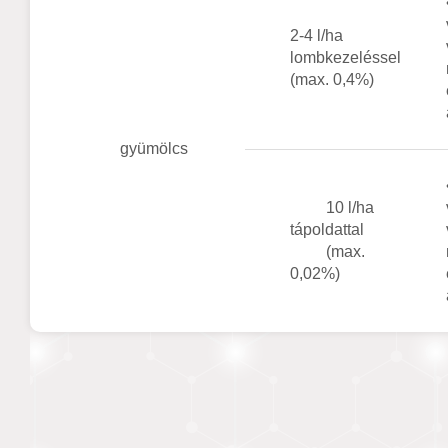
2-4 l/ha
lombkezeléssel
(max. 0,4%)
gyümölcs
10 l/ha
tápoldattal
(max.
0,02%)