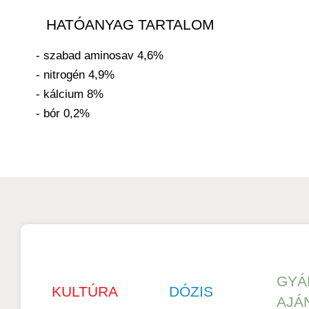
HATÓANYAG TARTALOM
- szabad aminosav 4,6%
- nitrogén 4,9%
- kálcium 8%
- bór 0,2%
GYÁ
KULTÚRA
DÓZIS
AJÁ