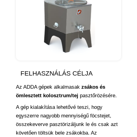
FELHASZNÁLÁS CÉLJA
Az ADDA gépek alkalmasak
z
s
á
k
o
s
és
ö
m
l
e
s
z
t
et
t
ko
lo
s
z
tr
u
m
/
te
j
pasztőrözésére.
A gép kialakítása lehetővé teszi, hogy
egyszerre nagyobb mennyiségű föcstejet,
összekeverve pasztörizáljunk le és csak azt
követően töltsük bele zsákokba. Az