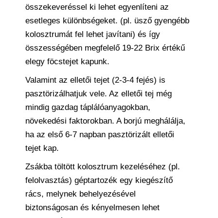
összekeveréssel ki lehet egyenlíteni az
esetleges különbségeket. (pl. üsző gyengébb
kolosztrumát fel lehet javítani) és így
összességében megfelelő 19-22 Brix értékű
elegy föcstejet kapunk.
Valamint az elletői tejet (2-3-4 fejés) is
pasztörizálhatjuk vele. Az elletői tej még
mindig gazdag táplálóanyagokban,
növekedési faktorokban. A borjú meghálálja,
ha az első 6-7 napban pasztörizált elletői
tejet kap.
Zsákba töltött kolosztrum kezeléséhez (pl.
felolvasztás) géptartozék egy kiegészítő
rács, melynek behelyezésével
biztonságosan és kényelmesen lehet